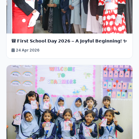
🎒 𝗙𝗶𝗿𝘀𝘁 𝗦𝗰𝗵𝗼𝗼𝗹 𝗗𝗮𝘆 𝟮𝟬𝟮𝟲 – 𝗔 𝗝𝗼𝘆𝗳𝘂𝗹 𝗕𝗲𝗴𝗶𝗻𝗻𝗶𝗻𝗴! ✨
24 Apr 2026