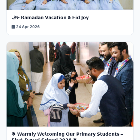
🌙✨ 𝗥𝗮𝗺𝗮𝗱𝗮𝗻 𝗩𝗮𝗰𝗮𝘁𝗶𝗼𝗻 & 𝗘𝗶𝗱 𝗝𝗼𝘆
24 Apr 2026
🌟 𝗪𝗮𝗿𝗺𝗹𝘆 𝗪𝗲𝗹𝗰𝗼𝗺𝗶𝗻𝗴 𝗢𝘂𝗿 𝗣𝗿𝗶𝗺𝗮𝗿𝘆 𝗦𝘁𝘂𝗱𝗲𝗻𝘁𝘀 –
𝗙𝗶𝗿𝘀𝘁 𝗗𝗮𝘆 𝗼𝗳 𝗦𝗰𝗵𝗼𝗼𝗹 𝟮𝟬𝟮𝟲 🌟